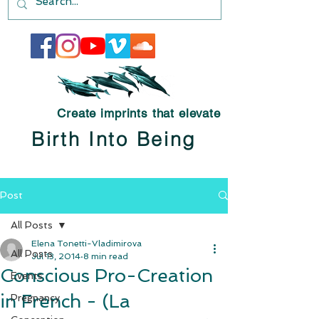
Create imprints that elevate
Birth Into Being
Post
All Posts
Elena Tonetti-Vladimirova
All Posts
Jul 13, 2014
8 min read
Conscious Pro-Creation
Events
in French - (La
Pregnancy