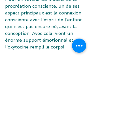
procréation consciente, un de ses 
aspect principaux est la connexion 
consciente avec l’esprit de l’enfant 
qui n’est pas encore né, avant la 
conception. Avec cela, vient un 
énorme support émotionnel et 
l’oxytocine rempli le corps!
Nourrir l’enfant au sein est 
également un acte chamanique, le 
corps d’une femme se mettant 
soudainement a produire la 
substance la plus nourrissante que 
l’on puisse trouver sur Terre, 
venant quasiment de nul part. Qui 
plus est, disponible a la demande!
La quantité d’oxytocine générée 