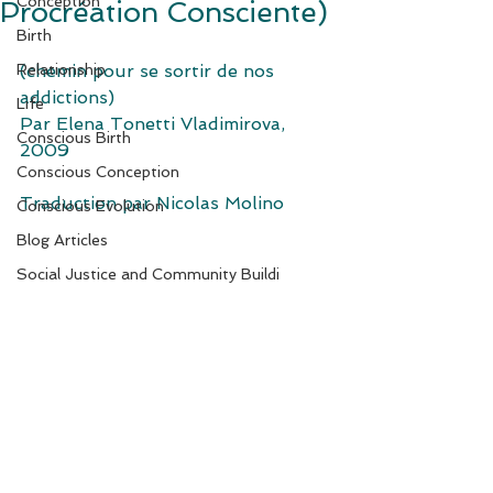
Conception
Procréation Consciente)
Birth
Relationship
(chemin pour se sortir de nos 
addictions)
Life
Par Elena Tonetti Vladimirova, 
Conscious Birth
2009
Conscious Conception
Traduction par Nicolas Molino
Conscious Evolution
Blog Articles
Social Justice and Community Buildi