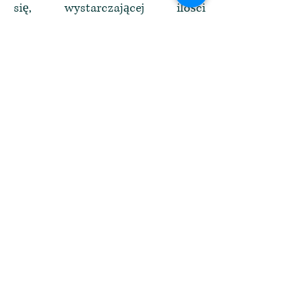
się, wystarczającej ilości
odpoczynku, ruchu itd. – powinno
być dobre samopoczucie
emocjonalne, psychiczne i fizyczne,
które automatycznie tworzy w nas
poczucie zaufania do własnego
ciała. A ciało zdrowej kobiety jest
doskonale zaprogramowane do
tego, by rodzić naturalnie i bez
przeszkód.
Masz kontakt z wieloma dziećmi,
które urodziły się naturalnie. Czy
różnią się one od innych?
Elena: Tak, zdecydowanie. Żyją bez
lęku, nie mają zahamowań w